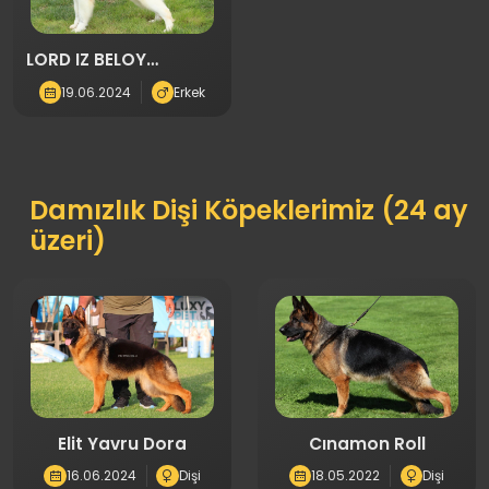
LORD IZ BELOY
BRIGADY
19.06.2024
Erkek
Damızlık Dişi Köpeklerimiz (24 ay
üzeri)
Elit Yavru Dora
Cınamon Roll
16.06.2024
Dişi
18.05.2022
Dişi