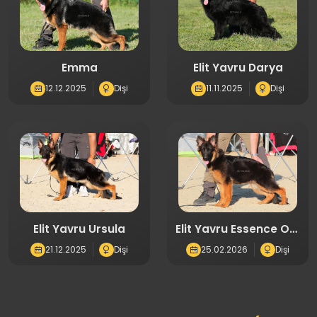
Emma
Elit Yavru Darya
12.12.2025
Dişi
11.11.2025
Dişi
Elit Yavru Ursula
Elit Yavru Essence Of
Vıctory
21.12.2025
Dişi
25.02.2026
Dişi