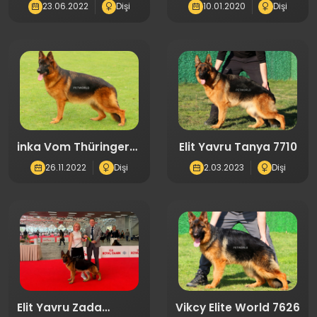
1774
(7627)
23.06.2022
Dişi
10.01.2020
Dişi
inka Vom Thüringer-
Elit Yavru Tanya 7710
Weg 0429
26.11.2022
Dişi
2.03.2023
Dişi
Elit Yavru Zada
Vikcy Elite World 7626