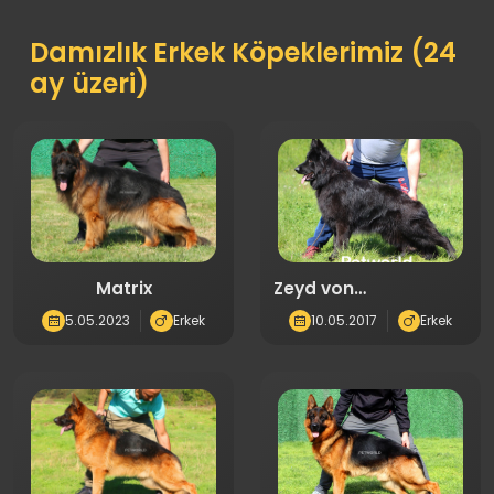
Damızlık Erkek Köpeklerimiz (24
ay üzeri)
Matrix
Zeyd von
Petworld(0865)
5.05.2023
Erkek
10.05.2017
Erkek