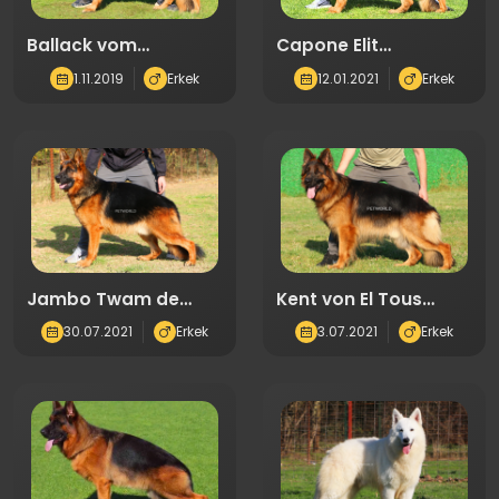
Ballack vom
Capone Elit
Externstein(5996)
World(6932)
1.11.2019
Erkek
12.01.2021
Erkek
Jambo Twam de
Kent von El Tous
Nura(1231)
(0041)
30.07.2021
Erkek
3.07.2021
Erkek