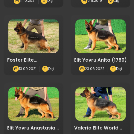
11.10.2021
Dişi
5.11.2019
Dişi
Foster Elite
Elit Yavru Anita (1780)
World(1915)
13.09.2021
Dişi
23.06.2022
Dişi
Elit Yavru Anastasia
Valeria Elite World