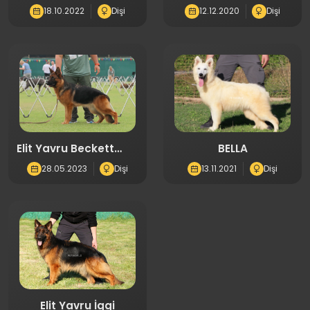
(1546)
18.10.2022
Dişi
12.12.2020
Dişi
Elit Yavru Beckett
BELLA
4877
28.05.2023
Dişi
13.11.2021
Dişi
Elit Yavru İggi