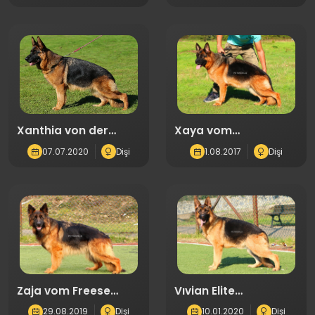
Xanthia von der
Xaya vom
Zenteiche
Externstein(4081)
07.07.2020
Dişi
1.08.2017
Dişi
Zaja vom Freese
Vıvian Elite
Land(6940)
World(7625)
29.08.2019
Dişi
10.01.2020
Dişi