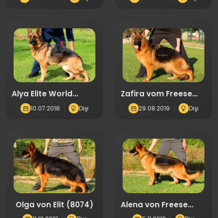
Alya Elite World
Zafira vom Freese
(0893)
Land(7158)
10.07.2018
Dişi
29.08.2019
Dişi
Olga von Elit (8074)
Alena von Freese
Land(3017)