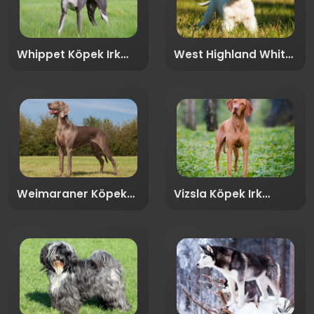
Whippet Köpek Irk
West Highland White
Rehberi
Terrier Köpek Irk
Rehberi
Weimaraner Köpek
Vizsla Köpek Irk
Irk Rehberi
Rehberi