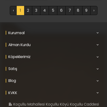
Rehberi
Rehberi
‹
1
2
3
4
5
6
7
8
9
›
Kurumsal
Alman Kurdu
Köpeklerimiz
Satış
Blog
KVKK
Koçullu Mahallesi Koçullu Köyü Koçullu Caddesi