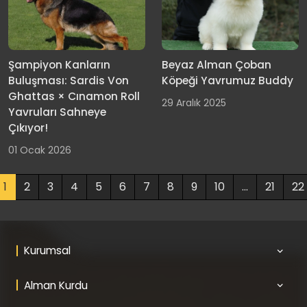
Şampiyon Kanların
Beyaz Alman Çoban
Buluşması: Sardis Von
Köpeği Yavrumuz Buddy
Ghattas × Cınamon Roll
29 Aralık 2025
Yavruları Sahneye
Çıkıyor!
01 Ocak 2026
1
2
3
4
5
6
7
8
9
10
...
21
22
Kurumsal
Alman Kurdu