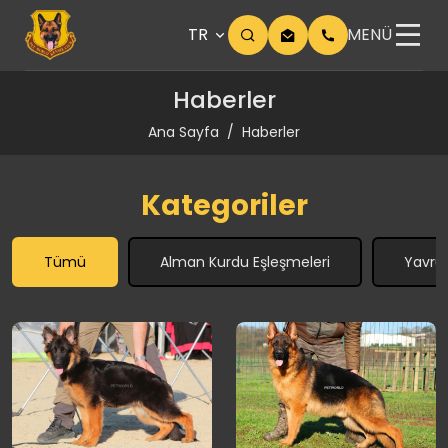
TR
MENÜ
Haberler
Ana Sayfa
Haberler
Kategoriler
Tümü
Alman Kurdu Eşleşmeleri
Yavrul