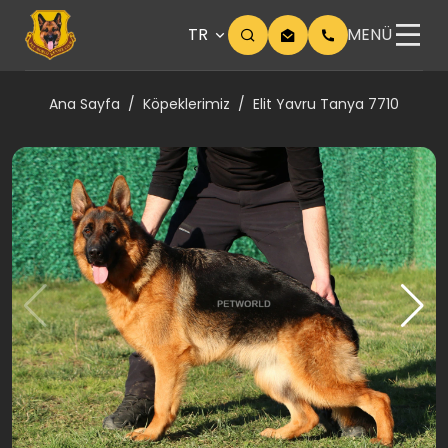
TR
MENÜ
Ana Sayfa
Köpeklerimiz
Elit Yavru Tanya 7710