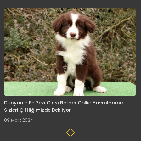
ın En Zeki Cinsi Border Collie Yavrularımız
Ken von 
 Çiftliğimizde Bekliyor
bekliyor
t 2024
06 Nisan