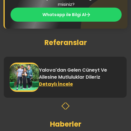
misiniz?
Whatsapp ile Bilgi Al
Referanslar
Yalova'dan Gelen Cüneyt Ve
S
Ailesine Mutluluklar Dileriz
M
Detaylı İncele
D
Haberler