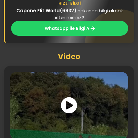
HIZLI BILGI
Capone Elit World(6932)
hakkında bilgi almak
ister misiniz?
Whatsapp ile Bilgi Al
Video