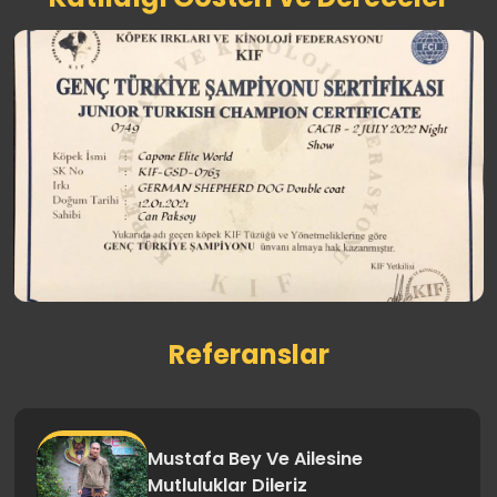
Referanslar
İbrahim Hacıosmanoğlu Jack
yavrusu Hero'ya kavuştu