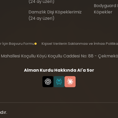
(24 ay üzeri)
Bodyguard Eğ
Damızlık Dişi Köpeklerimiz
Köpekler
(24 ay üzeri)
iler İçin Başvuru Formu
Kişisel Verilerin Saklanması ve İmhası Politika
 Mahallesi Koçullu Köyü Koçullu Caddesi No: 88 - Çekmekö
Alman Kurdu Hakkında AI'a Sor
dır.