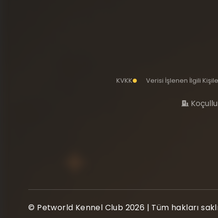
KVKK
Verisi İşlenen İlgili Kiş
Koçullu
© Petworld Kennel Club 2026 | Tüm hakları saklı