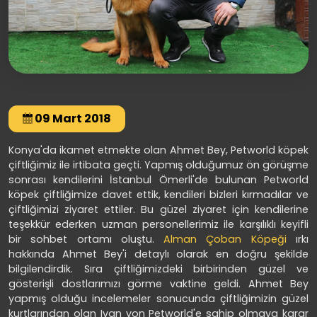
09 Mart 2018
Konya'da ikamet etmekte olan Ahmet Bey, Petworld köpek
çiftliğimiz ile irtibata geçti. Yapmış olduğumuz ön görüşme
sonrası kendilerini İstanbul Ömerli'de bulunan Petworld
köpek çiftliğimize davet ettik, kendileri bizleri kırmadılar ve
çiftliğimizi ziyaret ettiler. Bu güzel ziyaret için kendilerine
teşekkür ederken uzman personellerimiz ile karşılıklı keyifli
bir sohbet ortamı oluştu.
Alman Çoban Köpeği
ırkı
hakkında Ahmet Bey'i detaylı olarak en doğru şekilde
bilgilendirdik. Sıra çiftliğimizdeki birbirinden güzel ve
gösterişli dostlarımızı görme vaktine geldi. Ahmet Bey
yapmış olduğu incelemeler sonucunda çiftliğimizin güzel
kurtlarından olan Ivan von Petworld'e sahip olmaya karar