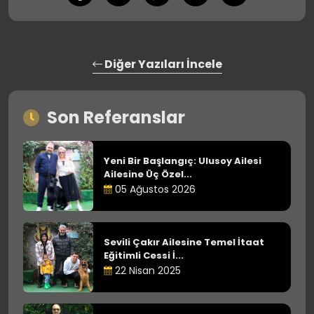
Diğer Yazıları İncele
Son Referanslar
Yeni Bir Başlangıç: Ulusoy Ailesi
Ailesine Üç Özel...
05 Ağustos 2026
Sevili Çakır Ailesine Temel İtaat
Eğitimli Cessi İ...
22 Nisan 2025