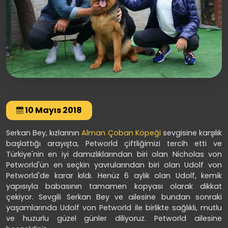
10 Mayıs 2018
Serkan Bey, kızlarının
Alman Çoban Köpeği
sevgisine karşılık
başlattığı arayışta, Petworld çiftliğimizi tercih etti ve
Türkiye'nin en iyi damızlıklarından biri olan Nicholas von
Petworld'ün en seçkin yavrularından biri olan Udolf von
Petworld'de karar kıldı. Henüz 6 aylık olan Udolf, kemik
yapısıyla babasının tamamen kopyası olarak dikkat
çekiyor. Sevgili Serkan Bey ve ailesine bundan sonraki
yaşamlarında Udolf von Petworld ile birlikte sağlıklı, mutlu
ve huzurlu güzel günler diliyoruz. Petworld ailesine