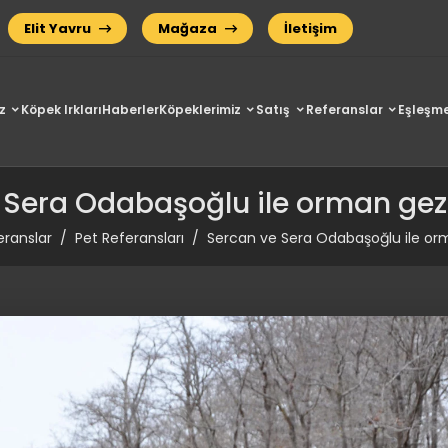
Elit Yavru
Mağaza
İletişim
z
Köpek Irkları
Haberler
Köpeklerimiz
Satış
Referanslar
Eşleşme
 Sera Odabaşoğlu ile orman gezis
eranslar
Pet Referansları
Sercan ve Sera Odabaşoğlu ile orm