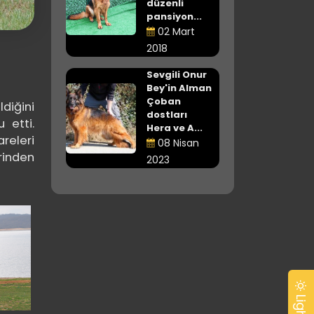
düzenli
pansiyon...
02 Mart
2018
Sevgili Onur
Bey'in Alman
Çoban
ldiğini
dostları
 etti.
Hera ve A...
releri
08 Nisan
rinden
2023
Light