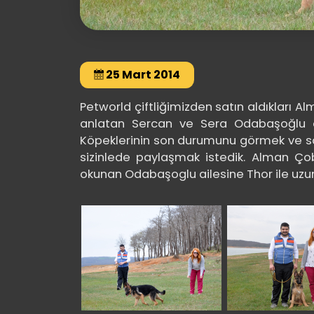
25 Mart 2014
Petworld çiftliğimizden satın aldıkları Al
anlatan Sercan ve Sera Odabaşoğlu aile
Köpeklerinin son durumunu görmek ve so
sizinlede paylaşmak istedik. Alman Çob
okunan Odabaşoglu ailesine Thor ile uzun 