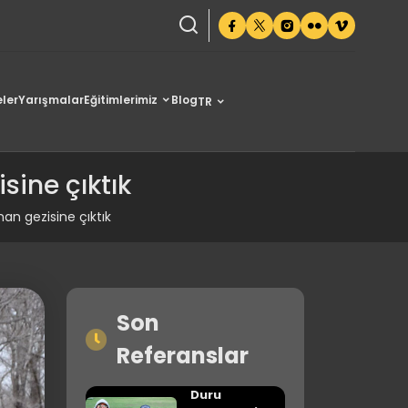
ler
Yarışmalar
Eğitimlerimiz
Blog
TR
ine çıktık
an gezisine çıktık
Son
Referanslar
Duru