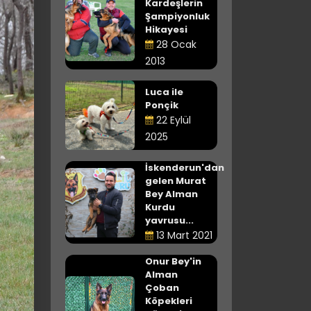
Kardeşlerin
Şampiyonluk
Hikayesi
28 Ocak
2013
Luca ile
Ponçik
22 Eylül
2025
İskenderun'dan
gelen Murat
Bey Alman
Kurdu
yavrusu...
13 Mart 2021
Onur Bey'in
Alman
Çoban
Köpekleri