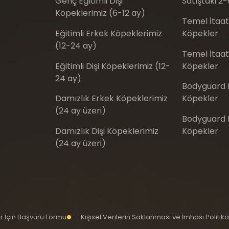
Genç Eğitimli Dişi
Satıştaki 2-
Köpeklerimiz (6-12 ay)
Temel İtaat
Eğitimli Erkek Köpeklerimiz
Köpekler
(12-24 ay)
Temel İtaat 
Eğitimli Dişi Köpeklerimiz (12-
Köpekler
24 ay)
Bodyguard E
Damızlık Erkek Köpeklerimiz
Köpekler
(24 ay üzeri)
Bodyguard Eğ
Damızlık Dişi Köpeklerimiz
Köpekler
(24 ay üzeri)
iler İçin Başvuru Formu
Kişisel Verilerin Saklanması ve İmhası Politika