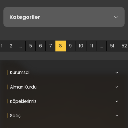
Kategoriler
1
2
...
5
6
7
8
9
10
11
...
51
52
Kurumsal
Alman Kurdu
Köpeklerimiz
Satış