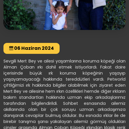
06 Haziran 2024
Sevgili Mert Bey ve ailesi yaşamlarına koruma köpeği olan
Alman Çoban ırkı dahil etmek istiyorlardı. Fakat daire
içerisinde büyük ırk koruma köpeğinin yaşayıp
yaşayamayacağı hakkında tereddütleri vardı. Petworld
çiftliğimizi ırk hakkında bilgiler alabilmek için ziyaret eden
Mert Bey ve ailesine hem ırkın özellikleri hemde diğer ırkların
bakım standartları hakkında uzman ekip arkadaşlarımız
tarafından bilgilendirildi. Sohbet esnasında ailemiz
akıllarında olan bir çok soruyu uzman arkadaşımıza
danışarak cevaplar bulmuş oldular. Bu esnada ırklar ile de
birebir tanışma şansı yakalayan ailemiz görmüş oldukları
cinsler arasında Alman Çoban Köpeği ırkından klasik renk