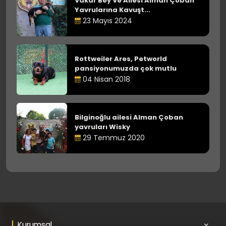
Vakar Bey Ve Ailesi Alman Çoban
Yavrularına Kavuşt...
23 Mayıs 2024
Rottweiler Ares, Petworld
pansiyonumuzda çok mutlu
04 Nisan 2018
Bilginoğlu ailesi Alman Çoban
yavruları Wisky
29 Temmuz 2020
Kurumsal