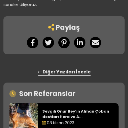
seneler diliyoruz.
Paylaş
Diğer Yazıları İncele
Son Referanslar
Sevgili Onur Bey'in Alman Çoban
dostları Hera ve A...
08 Nisan 2023