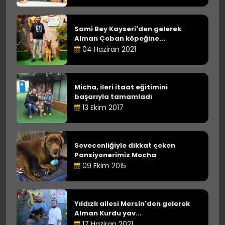
Sami Bey Kayseri'den gelerek
Alman Çoban köpeğine...
04 Haziran 2021
Micha, ileri itaat eğitimini
başarıyla tamamladı
13 Ekim 2017
Sevecenliğiyle dikkat çeken
Pansiyonerimiz Mocha
09 Ekim 2015
Yıldızlı ailesi Mersin'den gelerek
Alman Kurdu yav...
17 Haziran 2021