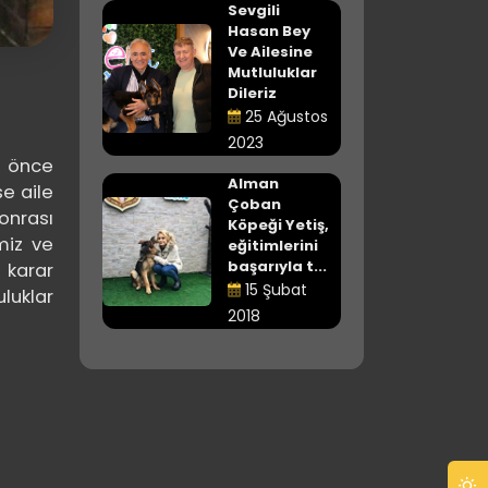
Sevgili
Hasan Bey
Ve Ailesine
Mutluluklar
Dileriz
25 Ağustos
2023
n önce
Alman
e aile
Çoban
onrası
Köpeği Yetiş,
miz ve
eğitimlerini
başarıyla t...
 karar
15 Şubat
uluklar
2018