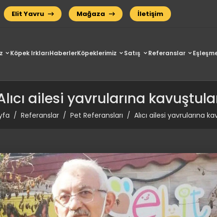
Elit Yavru
Mağaza
İletişim
z
Köpek Irkları
Haberler
Köpeklerimiz
Satış
Referanslar
Eşleşme
Alıcı ailesi yavrularına kavuştula
yfa
Referanslar
Pet Referansları
Alıcı ailesi yavrularına k