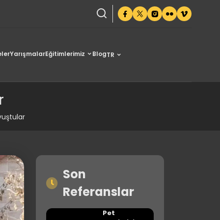
ler
Yarışmalar
Eğitimlerimiz
Blog
TR
r
avuştular
Son
Referanslar
Pet