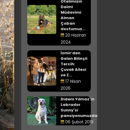
Otelimizin
Daimi
Müdavimi
Alman
Çoban
dostumuz...
20 Haziran
2024
İzmir’den
Gelen Bilinçli
Tercih:
Çuvak Ailesi
ve Z...
17 Nisan
2026
Didem Yılmaz'ın
Labrador
Sunny'si
pansiyonumuzda
06 Şubat 2019