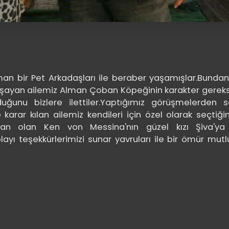
zaman bir Pet Arkadaşları ile beraber yaşamışlar.Bunda
ayan ailemiz Alman Çoban Köpeğinin karakter gereks
uğunu bizlere ilettiler.Yaptığımız görüşmelerden s
karar kılan ailemiz kendileri için özel olarak seçtiği
r kan olan Ken von Messina'nın güzel kızı Şiva'ya
olayı teşekkürlerimizi sunar yavruları ile bir ömür mutl