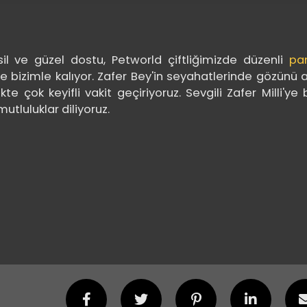
asil ve güzel dostu, Petworld çiftliğimizde düzenli
pa
 ve bizimle kalıyor. Zafer Bey'in seyahatlerinde gözünü
te çok keyifli vakit geçiriyoruz. Sevgili Zafer Milli'ye 
utluluklar diliyoruz.