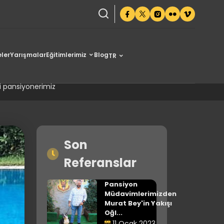
ler
Yarışmalar
Eğitimlerimiz
Blog
TR
nerimiz
nli pansiyonerimiz
Son
Referanslar
Pansiyon
Müdavimlerimizden
Murat Bey'in Yakışı
Oğl...
11 Ocak 2023