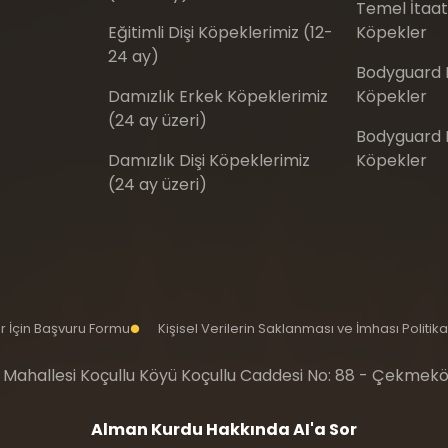
Temel İtaat 
Eğitimli Dişi Köpeklerimiz (12-
Köpekler
24 ay)
Bodyguard E
Damızlık Erkek Köpeklerimiz
Köpekler
(24 ay üzeri)
Bodyguard Eğ
Damızlık Dişi Köpeklerimiz
Köpekler
(24 ay üzeri)
iler İçin Başvuru Formu
Kişisel Verilerin Saklanması ve İmhası Politika
 Mahallesi Koçullu Köyü Koçullu Caddesi No: 88 - Çekmekö
Alman Kurdu Hakkında AI'a Sor