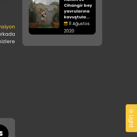
Cihangir bey
yavrularına
kavuştula...
11 Ağustos
nsiyon
2020
 arkada
bizlere
Light