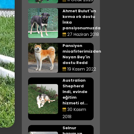
Ahmet Bulut'un
kırma ırk dostu
İnka
pansiyonumuzda
27 Haziran 2018
Pansiyon
misafirlerimizden
Noyan Bey'in
dostu Redd
19 Kasım 2022
Australian
Shepherd
Indi, evinde
eğitim
hizmeti al...
30 Kasım
2018
Selnur
hanım ve