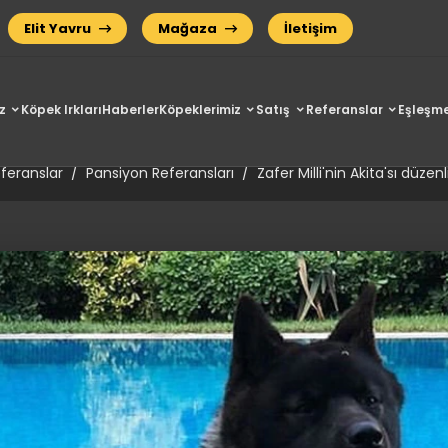
Elit Yavru
Mağaza
İletişim
z
Köpek Irkları
Haberler
Köpeklerimiz
Satış
Referanslar
Eşleşme
Milli'nin Akita'sı düzenli pansiyo
feranslar
Pansiyon Referansları
Zafer Milli'nin Akita'sı düze