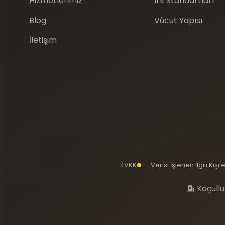
Hizmetlerimiz
Irk Standartları
Blog
Vücut Yapısı
İletişim
KVKK
Verisi İşlenen İlgili Kiş
Koçullu