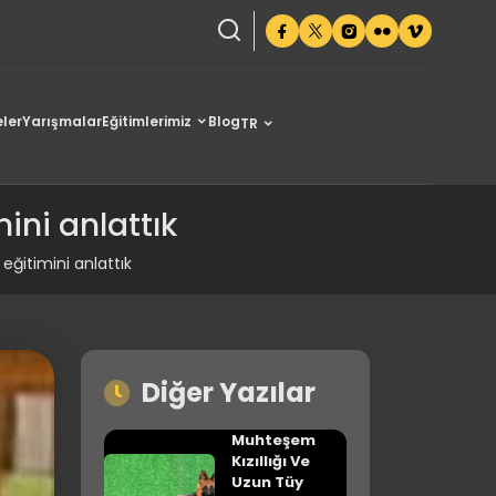
ler
Yarışmalar
Eğitimlerimiz
Blog
TR
ini anlattık
ğitimini anlattık
Diğer Yazılar
Muhteşem
Kızıllığı Ve
Uzun Tüy