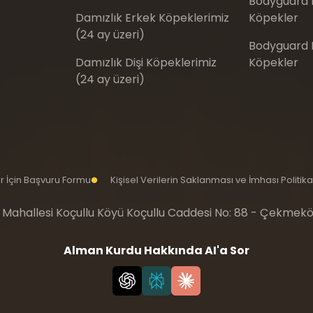
Bodyguard E
Damızlık Erkek Köpeklerimiz
Köpekler
(24 ay üzeri)
Bodyguard Eğ
Damızlık Dişi Köpeklerimiz
Köpekler
(24 ay üzeri)
iler İçin Başvuru Formu
Kişisel Verilerin Saklanması ve İmhası Politika
 Mahallesi Koçullu Köyü Koçullu Caddesi No: 88 - Çekmekö
Alman Kurdu Hakkında AI'a Sor