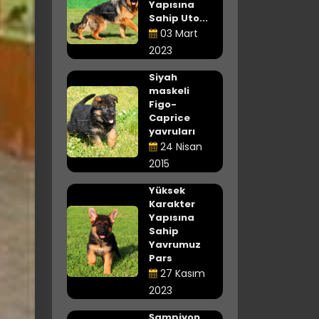
Yapısına
Sahip Uto...
03 Mart
2023
Siyah
maskeli
Figo-
Caprice
yavruları
24 Nisan
2015
Yüksek
Karakter
Yapısına
Sahip
Yavrumuz
Pars
27 Kasım
2023
Şampiyon