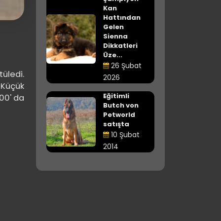
Kan
Hattından
Gelen
Sienna
Dikkatleri
Üze...
26 Şubat
üledi.
2026
 Küçük
Eğitimli
:00' da
Butch von
Petworld
satışta
10 Şubat
2014