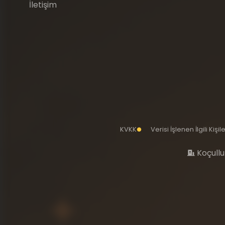
İletişim
KVKK
Verisi İşlenen İlgili Kiş
Koçullu