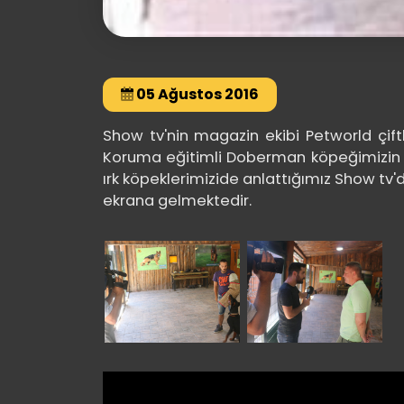
05 Ağustos 2016
Show tv'nin magazin ekibi Petworld çift
Koruma eğitimli Doberman köpeğimizin öz
ırk köpeklerimizide anlattığımız Show tv'
ekrana gelmektedir.