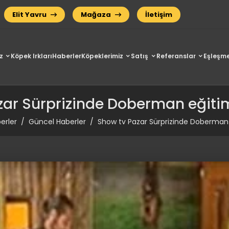
Elit Yavru
Mağaza
İletişim
z
Köpek Irkları
Haberler
Köpeklerimiz
Satış
Referanslar
Eşleşme
ar Sürprizinde Doberman eğitim
erler
Güncel Haberler
Show tv Pazar Sürprizinde Doberman e