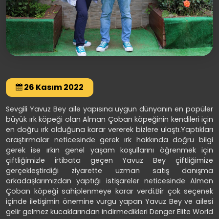
26 Kasım 2022
Sevgili Yavuz Bey aile yapısına uygun dünyanın en popüler
büyük ırk köpeği olan Alman Çoban köpeğinin kendileri için
en doğru ırk olduğuna karar vererek bizlere ulaştı.Yaptıkları
araştırmalar neticesinde gerek ırk hakkında doğru bilgi
gerek ise ırkın genel yaşam koşullarını öğrenmek için
çiftliğimizle irtibata geçen Yavuz Bey çiftliğimize
gerçekleştirdiği ziyarette uzman satış danışma
arkadaşlarımızdan yaptığı istişareler neticesinde Alman
Çoban köpeği sahiplenmeye karar verdi.Bir çok seçenek
içinde iletişimin önemine vurgu yapan Yavuz Bey ve ailesi
gelir gelmez kucaklarından indirmedikleri Denger Elite World