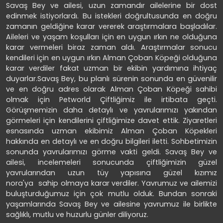
Savaş Bey ve ailesi, uzun zamandır ailelerine bir dost
edinmek istiyorlardı. Bu istekleri doğrultusunda en doğru
zamanın geldiğine karar vererek araştırmalara başladılar.
Aileleri ve yaşam koşulları için en uygun ırkın ne olduğuna
karar vermeleri biraz zaman aldı. Araştırmalar sonucu
kendileri için en uygun ırkın Alman Çoban Köpeği olduğuna
karar verdiler fakat uzman bir ekibin yardımına ihtiyaç
duyarlar.Savaş Bey, bu planlı sürenin sonunda en güvenilir
ve en doğru adres olarak Alman Çoban Köpeği sahibi
olmak için Petworld Çiftliğimiz ile irtibata geçti.
Görüşmemizin daha detaylı ve yavrularımızı yakından
görmeleri için kendilerini çiftliğimize davet ettik. Ziyaretleri
esnasında uzman ekibimiz Alman Çoban Köpekleri
hakkında en detaylı ve en doğru bilgileri iletti. Sohbetimizin
sonunda yavrularımızı görme vakti geldi. Savaş Bey ve
ailesi, incelemeleri sonucunda çiftliğimizin güzel
yavrularından uzun tüy yapısına güzel kızımız
nora'ya sahip olmaya karar verdiler. Yavrumuz ve ailemizi
buluşturduğumuz için çok mutlu olduk. Bundan sonraki
yaşamlarında Savaş Bey ve ailesine yavrumuz ile birlikte
sağlıklı, mutlu ve huzurlu günler diliyoruz.