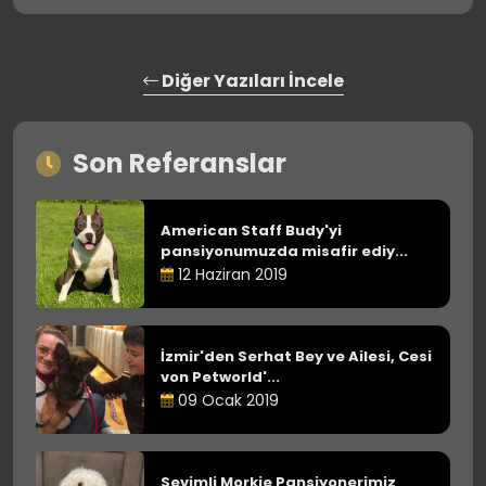
Diğer Yazıları İncele
Son Referanslar
American Staff Budy'yi
pansiyonumuzda misafir ediy...
12 Haziran 2019
İzmir'den Serhat Bey ve Ailesi, Cesi
von Petworld'...
09 Ocak 2019
Sevimli Morkie Pansiyonerimiz