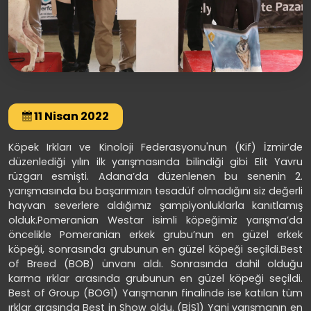
11 Nisan 2022
Köpek Irkları ve Kinoloji Federasyonu'nun (Kif) İzmir’de
düzenlediği yılın ilk yarışmasında bilindiği gibi Elit Yavru
rüzgarı esmişti. Adana’da düzenlenen bu senenin 2.
yarışmasında bu başarımızın tesadüf olmadığını siz değerli
hayvan severlere aldığımız şampiyonluklarla kanıtlamış
olduk.Pomeranian Westar isimli köpeğimiz yarışma’da
öncelikle Pomeranian erkek grubu’nun en güzel erkek
köpeği, sonrasında grubunun en güzel köpeği seçildi.Best
of Breed (BOB) ünvanı aldı. Sonrasında dahil olduğu
karma ırklar arasında grubunun en güzel köpeği seçildi.
Best of Group (BOG1) Yarışmanın finalinde ise katılan tüm
ırklar arasında Best in Show oldu. (BİS1) Yani yarışmanın en