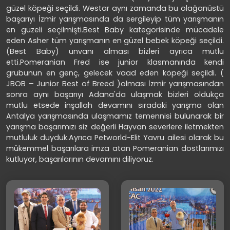
güzel köpeği seçildi. Westar aynı zamanda bu olağanüstü
başarıyı İzmir yarışmasında da sergileyip tüm yarışmanın
en güzeli seçilmişti.Best Baby kategorisinde mücadele
eden Asher tüm yarışmanın en güzel bebek köpeği seçildi.
(Best Baby) unvanı alması bizleri ayrıca mutlu
etti.Pomeranian Fred ise junior klasmanında kendi
grubunun en genç, gelecek vaad eden köpeği seçildi. (
JBOB – Junior Best of Breed )olması İzmir yarışmasından
sonra aynı başarıyı Adana'da ulaşmak bizleri oldukça
mutlu etsede inşallah devamını sıradaki yarışma olan
Antalya yarışmasında ulaşmamız temennisi bulunarak bir
yarışma başarımızı siz değerli Hayvan severlere iletmekten
mutluluk duyduk.Ayrıca Petworld-Elit Yavru ailesi olarak bu
mükemmel başarılara imza atan Pomeranian dostlarımızı
kutluyor, başarılarının devamını diliyoruz.