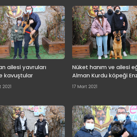
n ailesi yavruları
Nüket hanım ve ailesi eğ
e kavuştular
Alman Kurdu köpeği En
t 2021
17 Mart 2021