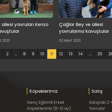
 ailesi yavruları Kenzo
Çağlar Bey ve ailesi
avuştular
yavrularına kavuştular
t 2021
02 Mart 2021
2
...
8
9
10
11
12
13
14
...
25
2
Köpeklerimiz
Satış
Genç Eğitimli Erkek
Satıştaki 2
Köpeklerimiz (6-12 ay)
Yavrular