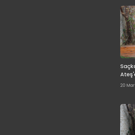
Saçka
Ateş'
20 Mar