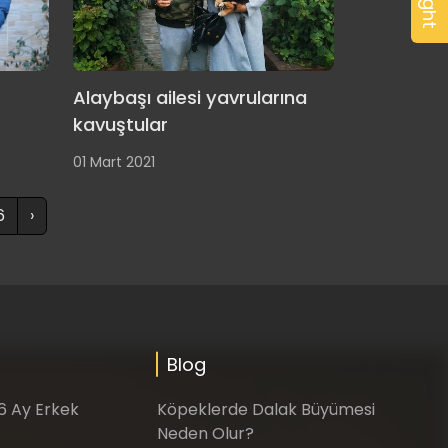
Light
Alaybaşı ailesi yavrularına
kavuştular
01 Mart 2021
6
›
Blog
-6 Ay Erkek
Köpeklerde Dalak Büyümesi
Neden Olur?