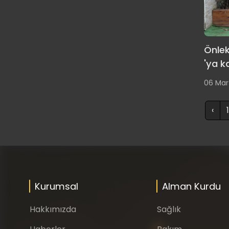
Önlek
'ya k
06 Mar
‹
1
Kurumsal
Alman Kurdu
Hakkımızda
Sağlık