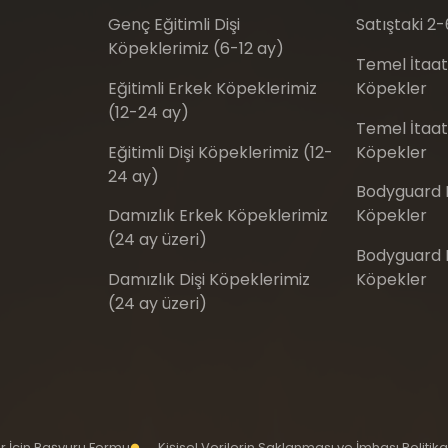
Genç Eğitimli Dişi
Satıştaki 2-
Köpeklerimiz (6-12 ay)
Temel İtaat
Eğitimli Erkek Köpeklerimiz
Köpekler
(12-24 ay)
Temel İtaat 
Eğitimli Dişi Köpeklerimiz (12-
Köpekler
24 ay)
Bodyguard E
Damızlık Erkek Köpeklerimiz
Köpekler
(24 ay üzeri)
Bodyguard Eğ
Damızlık Dişi Köpeklerimiz
Köpekler
(24 ay üzeri)
iler İçin Başvuru Formu
Kişisel Verilerin Saklanması ve İmhası Politika