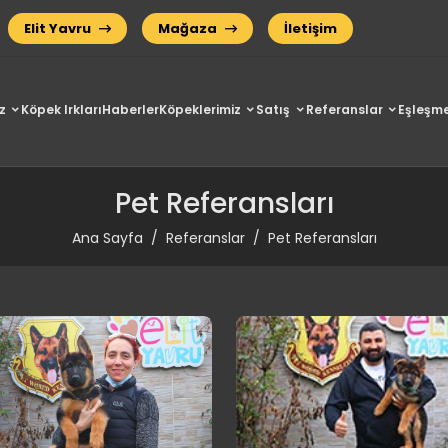
Elit Yavru
Mağaza
İletişim
z
Köpek Irkları
Haberler
Köpeklerimiz
Satış
Referanslar
Eşleşme
Pet Referansları
Ana Sayfa
Referanslar
Pet Referansları