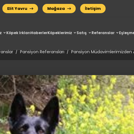
Elit Yavru
Mağaza
İletişim
z
Köpek Irkları
Haberler
Köpeklerimiz
Satış
Referanslar
Eşleşme
n Müdavimlerimizden Alman Ço
ranslar
Pansiyon Referansları
Pansiyon Müdavimlerimizden