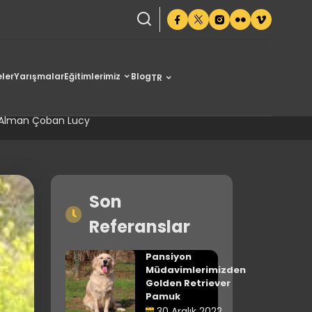
ler
Yarışmalar
Eğitimlerimiz
Blog
TR
ban Lucy
 Alman Çoban Lucy
Son
Referanslar
Pansiyon
Müdavimlerimizden
Golden Retriever
Pamuk
30 Aralık 2022