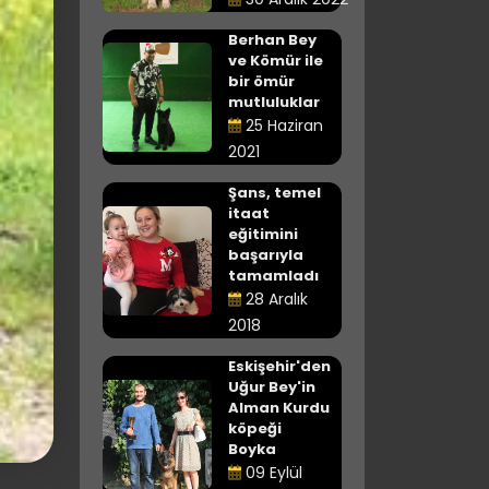
Berhan Bey
ve Kömür ile
bir ömür
mutluluklar
25 Haziran
2021
Şans, temel
itaat
eğitimini
başarıyla
tamamladı
28 Aralık
2018
Eskişehir'den
Uğur Bey'in
Alman Kurdu
köpeği
Boyka
09 Eylül