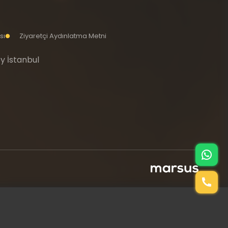
sı
Ziyaretçi Aydınlatma Metni
y İstanbul