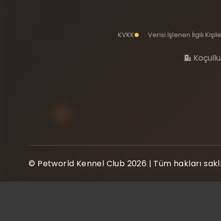
KVKK
Verisi İşlenen İlgili Kiş
Koçullu
© Petworld Kennel Club 2026 | Tüm hakları saklı