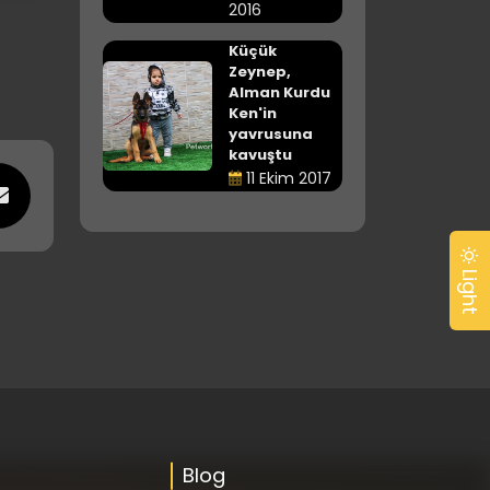
2016
Küçük
Zeynep,
Alman Kurdu
Ken'in
yavrusuna
kavuştu
11 Ekim 2017
Light
Blog