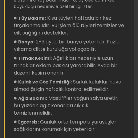
Mastiff ırkı, tüy bakımından kolay olsa da fiziksel
büyüklüğü nedeniyle özel bir ilgi ister.
Kısa tüyleri haftada bir kez
Tüy Bakımı:
fırçalanmalıdır. Bu işlem ölü tüyleri temizler ve
cilt sağlığını destekler.
2–3 ayda bir banyo yeterlidir. Fazla
Banyo:
yıkama ciltte kuruluğa yol açabilir.
Ağırlıkları nedeniyle uzun
Tırnak Kesimi:
tırnaklar eklem baskısı yaratabilir. Ayda bir
düzenli kesim önerilir.
Sarkık kulaklar hava
Kulak ve Göz Temizliği:
almadığı için haftalık kontrol edilmelidir.
Mastiff’ler yoğun salya üretir,
Ağız Bakımı:
bu yüzden ağız kenarları sık sık
temizlenmelidir.
Günlük orta tempolu yürüyüşler
Egzersiz:
sağlıklarını korumak için yeterlidir.