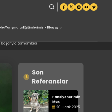
ler
Yarışmalar
Eğitimlerimiz
Blog
TR
ıyla tamamladı
ni başarıyla tamamladı
Son
Referanslar
Pansiyonerimiz
Max
20 Ocak 2025