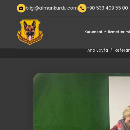
bilgi@almankurdu.com
+90 533 409 55 00
Kurumsal
Hizmetlerimi
Labrador Retr
Ana Sayfa
Referan