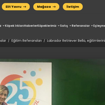
Elit Yavru
Mağaza
İletişim
z
Köpek Irkları
Haberler
Köpeklerimiz
Satış
Referanslar
Eşleşme
iever Bella, eğitimlerini başar
slar
Eğitim Referansları
Labrador Retriever Bella, eğitimleri