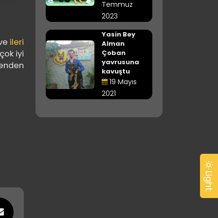
Temmuz
2023
Yasin Bey
ve
ileri
Alman
Çoban
ok iyi
yavrusuna
venden
kavuştu
19 Mayıs
2021
Light