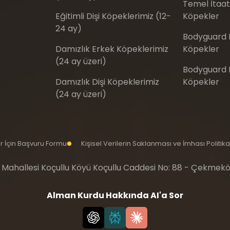
Temel İtaat 
Eğitimli Dişi Köpeklerimiz (12-
Köpekler
24 ay)
Bodyguard E
Damızlık Erkek Köpeklerimiz
Köpekler
(24 ay üzeri)
Bodyguard Eğ
Damızlık Dişi Köpeklerimiz
Köpekler
(24 ay üzeri)
iler İçin Başvuru Formu
Kişisel Verilerin Saklanması ve İmhası Politika
 Mahallesi Koçullu Köyü Koçullu Caddesi No: 88 - Çekmekö
Alman Kurdu Hakkında AI'a Sor