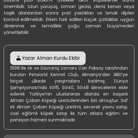
önemlidir. Uzun yürüyüş, orman gezisi, deniz kenarı veya
taşlık alanlardan sonra pati yastıkları ve tırnak dipleri
kontrol edilmelidir. Erken fark edilen küçük çatlaklar, uygun
dinlenme ve temizlikle çoğu zaman büyümeden
yönetilebilir.
Yazar
Alman Kurdu Ekibi
1998’de Irk ve Davranış Uzmanı Can Paksoy tarafından
kurulan Petworld Kennel Club, Almanya’dan ABD’ye
birçok ülkede yarışmalara katılmış; Dünya
Şampiyonası’nda SG15, SG40, SG48 derecelerini elde
ederek Türkiye’nin uluslararası alanda en başarılı
Alman Çoban Köpeği üreticilerinden biri olmuştur. Saf
ırk Alman Çoban Köpeği üretimi, secereli yavru satışı,
özel eğitimli köpek satışı ile tüm ırklara eğitim ve
pansiyon hizmeti sunmaktadır.