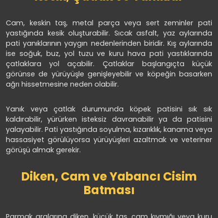
Cam, keskin taş, metal parça veya sert zeminler pati
yastığında kesik oluşturabilir. Sıcak asfalt, yaz aylarında
pati yanıklarının yaygın nedenlerinden biridir. Kış aylarında
ise soğuk, buz, yol tuzu ve kuru hava pati yastıklarında
çatlaklara yol açabilir. Çatlaklar başlangıçta küçük
görünse de yürüyüşle genişleyebilir ve köpeğin basarken
ağrı hissetmesine neden olabilir.
Yanık veya çatlak durumunda köpek patisini sık sık
kaldırabilir, yürürken isteksiz davranabilir ya da patisini
yalayabilir. Pati yastığında soyulma, kızarıklık, kanama veya
hassasiyet görülüyorsa yürüyüşleri azaltmak ve veteriner
görüşü almak gerekir.
Diken, Cam ve Yabancı Cisim
Batması
Parmak aralarına diken, küçük taş, cam kıymığı veya kuru