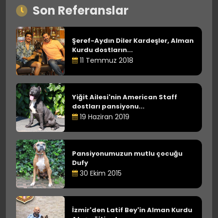
Son Referanslar
Şeref-Aydın Diler Kardeşler, Alman
Kurdu dostların...
11 Temmuz 2018
Yiğit Ailesi'nin American Staff
dostları pansiyonu...
19 Haziran 2019
Pansiyonumuzun mutlu çocuğu
Dufy
30 Ekim 2015
İzmir'den Latif Bey'in Alman Kurdu