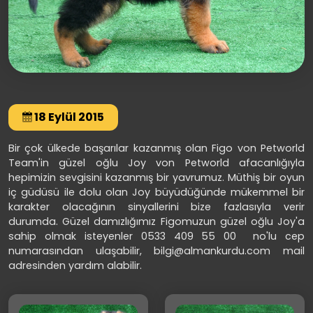
18 Eylül 2015
Bir çok ülkede başarılar kazanmış olan Figo von Petworld
Team'in güzel oğlu Joy von Petworld afacanlığıyla
hepimizin sevgisini kazanmış bir yavrumuz. Müthiş bir oyun
iç güdüsü ile dolu olan Joy büyüdüğünde mükemmel bir
karakter olacağının sinyallerini bize fazlasıyla verir
durumda. Güzel damızlığımız Figomuzun güzel oğlu Joy'a
sahip olmak isteyenler 0533 409 55 00 no'lu cep
numarasından ulaşabilir, bilgi@almankurdu.com mail
adresinden yardım alabilir.