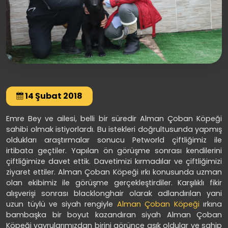
14 Şubat 2018
Emre Bey ve ailesi, belli bir süredir Alman Çoban Köpeği
sahibi olmak istiyorlardı. Bu istekleri doğrultusunda yapmış
oldukları araştırmalar sonucu Petworld çiftliğimiz ile
irtibata geçtiler. Yapılan ön görüşme sonrası kendilerini
çiftliğimize davet ettik. Davetimizi kırmadılar ve çiftliğimizi
ziyaret ettiler. Alman Çoban Köpeği ırkı konusunda uzman
olan ekibimiz ile görüşme gerçekleştirdiler. Karşılıklı fikir
alışverişi sonrası blacklonghair olarak adlandırılan yani
uzun tüylü ve siyah rengiyle
Alman Çoban Köpeği
ırkına
bambaşka bir boyut kazandıran siyah Alman Çoban
Köpeği yavrularımızdan birini görünce aşık oldular ve sahip