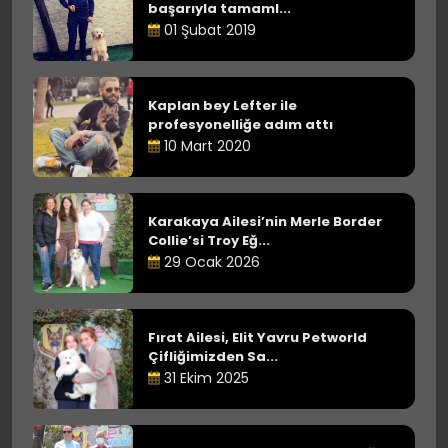
başarıyla tamaml...
01 Şubat 2019
Kaplan bey Lefter ile
profesyonelliğe adım attı
10 Mart 2020
Karakaya Ailesi’nin Merle Border
Collie’si Troy Eğ...
29 Ocak 2026
Fırat Ailesi, Elit Yavru Petworld
Çifliğimizden Sa...
31 Ekim 2025