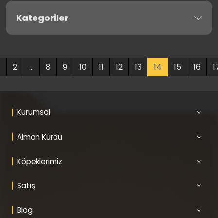
Kategoriler
1
2
...
8
9
10
11
12
13
14
15
16
1
Kurumsal
Alman Kurdu
Köpeklerimiz
Satış
Blog