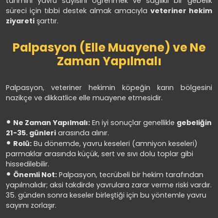
tahmini yavru sayısını öğrenmek ve sağlıklı bir gebelik
süreci için tıbbi destek almak amacıyla
veteriner hekim
ziyareti
şarttır.
Palpasyon (Elle Muayene) ve Ne
Zaman Yapılmalı
Palpasyon, veteriner hekimin köpeğin karın bölgesini
nazikçe ve dikkatlice elle muayene etmesidir.
Ne Zaman Yapılmalı:
En iyi sonuçlar genellikle
gebeliğin
21-35. günleri
arasında alınır.
Rolü:
Bu dönemde, yavru keseleri (amniyon keseleri)
parmaklar arasında küçük, sert ve sıvı dolu toplar gibi
hissedilebilir.
Önemli Not:
Palpasyon, tecrübeli bir hekim tarafından
yapılmalıdır; aksi takdirde yavrulara zarar verme riski vardır.
35. günden sonra keseler birleştiği için bu yöntemle yavru
sayımı zorlaşır.