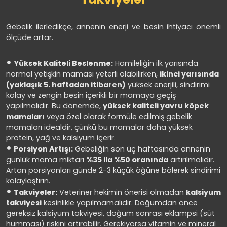
Gebelik ilerledikçe, annenin enerji ve besin ihtiyacı önemli
ölçüde artar.
Yüksek Kaliteli Beslenme:
Hamileliğin ilk yarısında
normal yetişkin maması yeterli olabilirken,
ikinci yarısında
(yaklaşık 5. haftadan itibaren)
yüksek enerjili, sindirimi
kolay ve zengin besin içerikli bir mamaya geçiş
yapılmalıdır. Bu dönemde,
yüksek kaliteli yavru köpek
mamaları
veya özel olarak formüle edilmiş gebelik
mamaları idealdir, çünkü bu mamalar daha yüksek
protein, yağ ve kalsiyum içerir.
Porsiyon Artışı:
Gebeliğin son üç haftasında annenin
günlük mama miktarı
%35 ila %50 oranında
artırılmalıdır.
Artan porsiyonları günde 2-3 küçük öğüne bölerek sindirimi
kolaylaştırın.
Takviyeler:
Veteriner hekimin önerisi olmadan
kalsiyum
takviyesi
kesinlikle yapılmamalıdır. Doğumdan önce
gereksiz kalsiyum takviyesi, doğum sonrası eklampsi (süt
humması) riskini artırabilir. Gerekiyorsa vitamin ve mineral