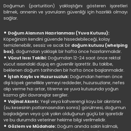
Doğumun (parturition) yaklaştığını gösteren işaretleri
bilmek, annenin ve yavruların güvenliği için hazırlıklı olmayı
sağlar.
Doğum Alanının Hazırlanması (Yuva Kutusu):
Köpeğinizin kendini güvende hissedebileceği, kolay
temizlenebilir, sessiz ve sıcak bir
doğum kutusu (whelping
box)
, doğumdan yaklaşık bir hafta önce hazırlanmalıdır.
Vücut Isısı Takibi:
Doğumdan 12-24 saat önce rektal
vücut ısısındaki düşüş en güvenilir işarettir. Bu takibe,
beklenen doğum tarihinden bir hafta önce başlanmalıdır.
İştah Kaybı ve Huzursuzluk:
Doğumdan hemen önce
dişi köpek genellikle yemeyi reddeder, huzursuzlanır, nefes
alıp verme hızı artar, titreme ve yuva kutusunda yoğun
kazma gibi davranışlar sergiler.
Vajinal Akıntı:
Yeşil veya kahverengi koyu bir akıntının
(su kesesinin patlamasından sonra) görülmesi, doğumun
başladığının veya çok yakın olduğunun güçlü bir işaretidir
ve bu durumda veteriner hekime bilgi verilmelidir.
Gözlem ve Müdahale:
Doğum anında sakin kalmalı,