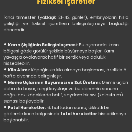
Fiziksel İşaretler
İkinci trimester (yaklaşık 21-42 günler), embriyoların hızla
geliştiği ve fiziksel işaretlerin belirginleşmeye başladığı
dönemdir.
Karın Şişliğinin Belirginleşmesi:
Bu aşamada, karın
bölgesi gözle görülür şekilde büyümeye başlar. Karnı
yavaşça ovalayarak hafif bir sertlik veya doluluk
hissedilebilir.
Kilo Alımı:
Köpeğinizin kilo almaya başlaması, özellikle 5.
hafta civarında belirginleşir.
Meme Uçlarının Büyümesi ve Süt Üretimi:
Meme uçları
daha da büyür, rengi koyulaşır ve bu dönemin sonuna
doğru bazı köpeklerde hafif, saydam bir sıvı (kolostrum)
sızıntısı başlayabilir.
Fetal Hareketler:
6. haftadan sonra, dikkatli bir
gözlemle karın bölgesinde
fetal hareketler
hissedilmeye
başlanabilir.