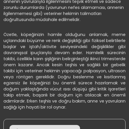
annenin yavrularıyla ilgilenmesini teşvik etmeli ve sadece
zorunlu durumlarda (yavrunun nefes alamaması, annenin
ilgilenmemesi gibi) veteriner hekimin talimatları
doğrultusunda müdahale edilmelidir.
Özetle, köpeğinizin hamile olduğunu anlamak, meme
uçlarındaki büyüme ve renk değişikliği gibi fiziksel belirtilerle
başlar ve iştah/aktivite seviyesindeki değişiklikler gibi
davranışsal ipuçlarıyla devam eder. Hamilelik sürecinin
takibi, özellikle karın şişliğinin belirginleştiği ikinci trimesterde
önem kazanır. Ancak kesin teşhis ve sağlıklı bir gebelik
takibi için veteriner hekimin yapacağı palpasyon, ultrason
veya röntgen gereklidir. Doğru beslenme ve kısıtlanmış
egzersiz ile köpeğinizi bu önemli sürece hazırlamak ve
doğum yaklaştığında vücut ısısı düşüşü gibi kritik işaretleri
takip etmek, başarılı bir doğum için atılacak en önemli
adımlardır. Erken teşhis ve doğru bakım, anne ve yavruların
sağlığı için hayati bir rol oynar.