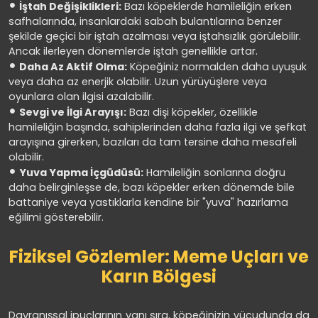
İştah Değişiklikleri:
Bazı köpeklerde hamileliğin erken
safhalarında, insanlardaki sabah bulantılarına benzer
şekilde geçici bir iştah azalması veya iştahsızlık görülebilir.
Ancak ilerleyen dönemlerde iştah genellikle artar.
Daha Az Aktif Olma:
Köpeğiniz normalden daha uyuşuk
veya daha az enerjik olabilir. Uzun yürüyüşlere veya
oyunlara olan ilgisi azalabilir.
Sevgi ve İlgi Arayışı:
Bazı dişi köpekler, özellikle
hamileliğin başında, sahiplerinden daha fazla ilgi ve şefkat
arayışına girerken, bazıları da tam tersine daha mesafeli
olabilir.
Yuva Yapma İçgüdüsü:
Hamileliğin sonlarına doğru
daha belirginleşse de, bazı köpekler erken dönemde bile
battaniye veya yastıklarla kendine bir "yuva" hazırlama
eğilimi gösterebilir.
Fiziksel Gözlemler: Meme Uçları ve
Karın Bölgesi
Davranışsal ipuçlarının yanı sıra, köpeğinizin vücudunda da