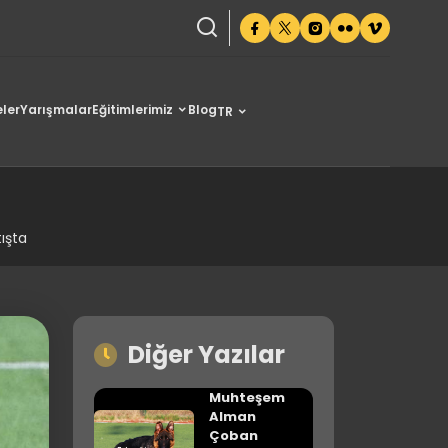
ler
Yarışmalar
Eğitimlerimiz
Blog
TR
ışta
Diğer Yazılar
Muhteşem
Alman
Çoban