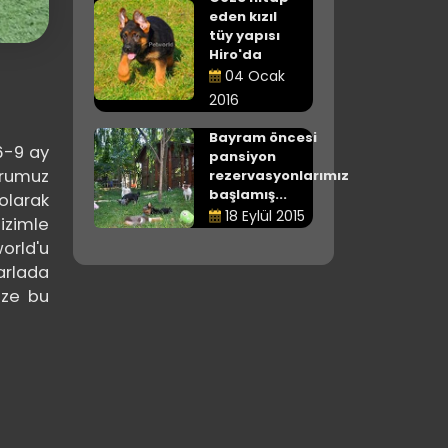
eden kızıl
tüy yapısı
Hiro'da
04 Ocak
2016
Bayram öncesi
6-9 ay
pansiyon
vrumuz
rezervasyonlarımız
başlamış...
olarak
18 Eylül 2015
izimle
orld'u
arlada
ize bu