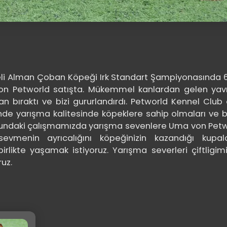
eli Alman Çoban Köpeği Irk Standart Şampiyonasında 
on Petworld satışta. Mükemmel kanlardan gelen ya
n bıraktı ve bizi gururlandırdı. Petworld Kennel Club 
e yarışma kalitesinde köpeklere sahip olmaları ve b
sundaki çalışmamızda yarışma sevenlere Uma von Petw
vmenin ayrıcalığını köpeğinizin kazandığı kupal
irlikte yaşamak istiyoruz. Yarışma severleri çiftligim
uz.