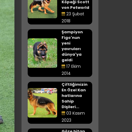
Köpeği Scott
von Petworld
23 Şubat
2018
Şampiyon
Figo'nun
yeni
yavruları
dünya'ya
geldi
17 Ekim
2014
Çiftliğimizin
En Özel Kan
hatlarına
Sahip
Dişileri...
03 Kasım
2023
Göze hitap