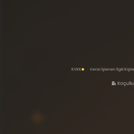
KVKK
Verisi İşlenen İlgili Kiş
Koçullu