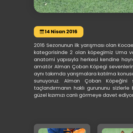
14 Nisan 2016
2016 Sezonunun ilk yarışması olan Koca
kategorisinde 2 olan köpegimiz Uma v
anatomi yapısıyla herkesi kendine hayra
amatör Alman Çoban Köpegi sevenlerind
aynı takımda yarışmalara katılma konu
sunuyoruz. Alman Çoban Köpeğini se
taçlandırmanın haklı gurununu sizlerle b
güzel kızımızı canlı görmeye davet ediyor