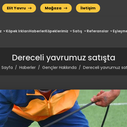
Elit Yavru
Mağaza
İletişim
z
Köpek Irkları
Haberler
Köpeklerimiz
Satış
Referanslar
Eşleşme
Dereceli yavrumuz satışta
 Sayfa
Haberler
Gençler Hakkında
Dereceli yavrumuz sat