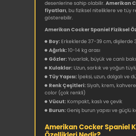
desenlerine sahip olabilir.
Amerikan C
fiyatları
, bu fiziksel niteliklere ve tü
gösterebilir.
Amerikan Cocker Spaniel Fiziksel Öze
Boy:
Erkeklerde 37-39 cm, dişilerde
Ağırlık:
10-14 kg arası
Gözler:
Yuvarlak, büyük ve canlı bakı
Kulaklar:
Uzun, sarkık ve yoğun tüyl
Tüy Yapısı:
İpeksi, uzun, dalgalı ve d
Renk Çeşitleri:
Siyah, krem, kahveren
color (çok renkli)
Vücut:
Kompakt, kaslı ve çevik
Burun:
Geniş burun yapısı ve güçlü 
Amerikan Cocker Spaniel K
Özellikleri Nedir?