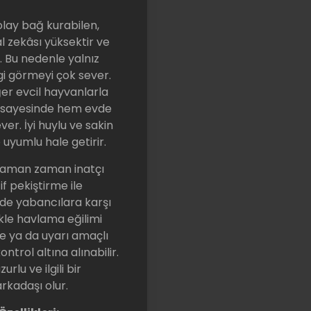
olay bağ kurabilen,
l zekâsı yüksektir ve
r. Bu nedenle yalnız
gi görmeyi çok sever.
ğer evcil hayvanlarla
ı sayesinde hem evde
er. İyi huylu ve sakin
uyumlu hale getirir.
 zaman zaman inatçı
if pekiştirme ile
inde yabancılara karşı
ikle havlama eğilimi
me ya da uyarı amaçlı
kontrol altına alınabilir.
zurlu ve ilgili bir
rkadaşı olur.