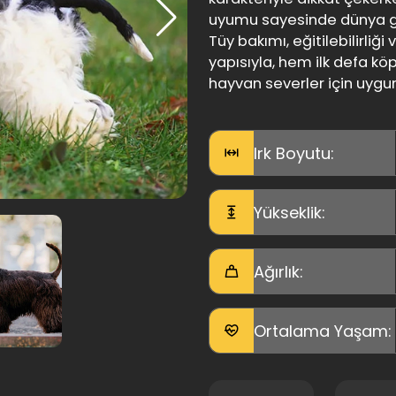
uyumu sayesinde dünya ge
Tüy bakımı, eğitilebilirliğ
yapısıyla, hem ilk defa k
hayvan severler için uygun 
Irk Boyutu:
Yükseklik:
Ağırlık:
Ortalama Yaşam: