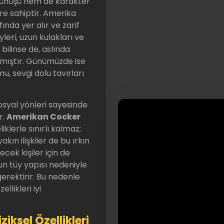
rünüşü hem de karakter
re sahiptir. Amerika
ında yer alır ve zarif
yleri, uzun kulakları ve
 bilinse de, aslında
lmıştır. Günümüzde ise
u, sevgi dolu tavırları
sosyal yönleri sayesinde
r.
Amerikan Cocker
liklerle sınırlı kalmaz;
kın ilişkiler de bu ırkın
ecek kişiler için de
ğun tüy yapısı nedeniyle
gerektirir. Bu nedenle
likleri iyi
iksel Özellikleri