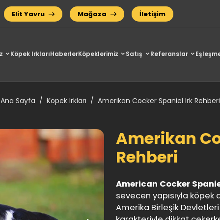
Elit Yavru
Mağaza
İletişim
z
Köpek Irkları
Haberler
Köpeklerimiz
Satış
Referanslar
Eşleşme
Ana Sayfa
Köpek Irkları
Amerikan Cocker Spaniel Irk Rehberi
Amerikan Coc
Rehberi
American Cocker Spanie
sevecen yapısıyla köpek dü
Amerika Birleşik Devletler
karakteriyle dikkat çekerk