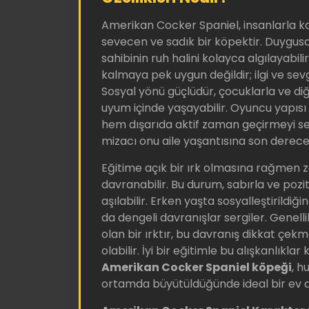
Amerikan Cocker Spaniel, insanlarla k
sevecen ve sadık bir köpektir. Duygusa
sahibinin ruh halini kolayca algılayabili
kalmaya pek uygun değildir; ilgi ve sev
Sosyal yönü güçlüdür, çocuklarla ve di
uyum içinde yaşayabilir. Oyuncu yapıs
hem dışarıda aktif zaman geçirmeyi sev
mizacı onu aile yaşantısına son derece 
Eğitime açık bir ırk olmasına rağmen
davranabilir. Bu durum, sabırla ve pozit
aşılabilir. Erken yaşta sosyalleştirildiğ
da dengeli davranışlar sergiler. Genell
olan bir ırktır, bu davranış dikkat çek
olabilir. İyi bir eğitimle bu alışkanlıklar 
Amerikan Cocker Spaniel köpeği
, hu
ortamda büyütüldüğünde ideal bir ev a