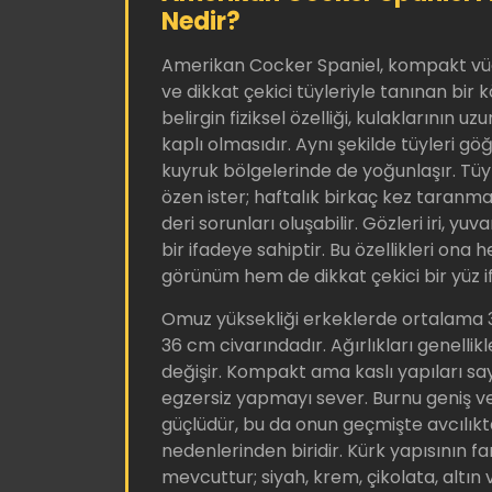
Nedir?
Amerikan Cocker Spaniel, kompakt vücu
ve dikkat çekici tüyleriyle tanınan bir k
belirgin fiziksel özelliği, kulaklarının uz
kaplı olmasıdır. Aynı şekilde tüyleri gö
kuyruk bölgelerinde de yoğunlaşır. Tüy
özen ister; haftalık birkaç kez taranm
deri sorunları oluşabilir. Gözleri iri, yu
bir ifadeye sahiptir. Bu özellikleri ona
görünüm hem de dikkat çekici bir yüz if
Omuz yüksekliği erkeklerde ortalama 3
36 cm civarındadır. Ağırlıkları genellik
değişir. Kompakt ama kaslı yapıları sa
egzersiz yapmayı sever. Burnu geniş 
güçlüdür, bu da onun geçmişte avcılıkt
nedenlerinden biridir. Kürk yapısının fa
mevcuttur; siyah, krem, çikolata, altın 