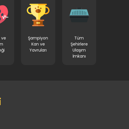
 ve
Şampiyon
Tüm
im
Kan ve
Şehirlere
eği
Yavruları
Ulaşım
İmkanı
i