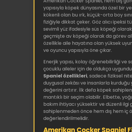
Amerikan Cocker Spaniel, hem dış gö
yapısıyla köpek dünyasında özel bir ye
kökenli olan bu ırk, küçük-orta boy sınıf
fiziğiyle dikkat çeker. Göz alıcı ipeksi tü
sevimli yüz ifadesiyle süs köpeği olarak
geçmişte av köpeği olarak da görev a
özellikle aile hayatına olan yüksek uyum
ve oyuncu yapısıyla öne çıkar.
Enerjik yapısı, kolay öğrenebilirliği ve 
çocuklu aileler için de oldukça uygundu
Spaniel özellikleri
, sadece fiziksel nite
duygusal zekâsı ve insanlarla kurduğu ya
değerini artırır. İlk defa köpek sahiplen
mantıklı bir seçim olabilir. Elbette, yo
bakım ihtiyacı yüksektir ve düzenli ilgi 
sahiplenmeden önce hem dış hem iç özel
değerlendirilmelidir.
Amerikan Cocker Spaniel Fiz