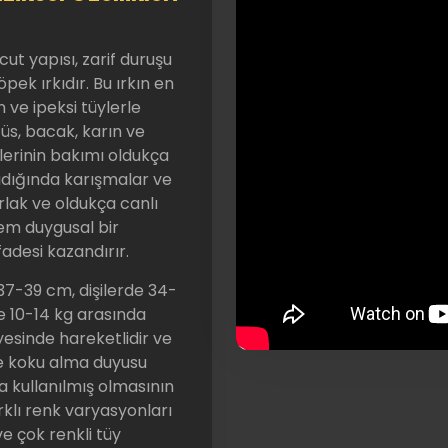
t yapısı, zarif duruşu
öpek ırkıdır. Bu ırkın en
un ve ipeksi tüylerle
ğüs, bacak, karın ve
lerinin bakımı oldukça
adığında karışmalar ve
varlak ve oldukça canlı
 hem duygusal bir
adesi kazandırır.
7-39 cm, dişilerde 34-
le 10-14 kg arasında
yesinde hareketlidir ve
ve koku alma duyusu
a kullanılmış olmasının
rklı renk varyasyonları
ve çok renkli tüy