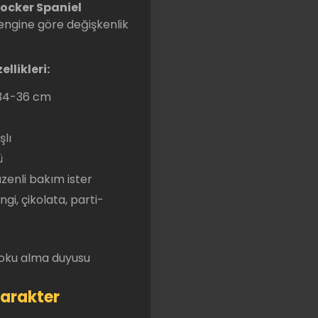
ocker Spaniel
y rengine göre değişkenlik
llikleri:
 34-36 cm
şlı
ü
üzenli bakım ister
gi, çikolata, parti-
koku alma duyusu
arakter