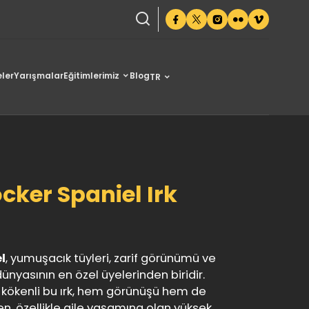
ler
Yarışmalar
Eğitimlerimiz
Blog
TR
ker Spaniel Irk
l
, yumuşacık tüyleri, zarif görünümü ve
nyasının en özel üyelerinden biridir.
i kökenli bu ırk, hem görünüşü hem de
en, özellikle aile yaşamına olan yüksek